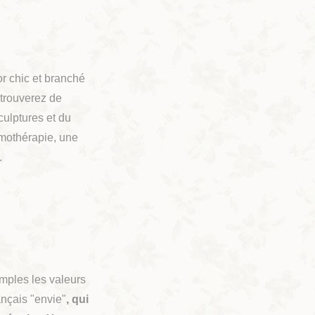
or chic et branché
 trouverez de
culptures et du
omothérapie, une
.
imples les valeurs
ançais "envie"
, qui