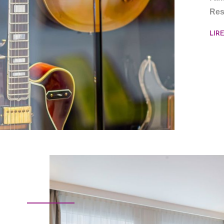
Res
LIR