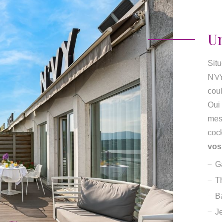
U
Situ
N'vY
coul
Oui 
mes
coc
vos
G
T
B
J