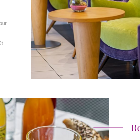
our
ût
R