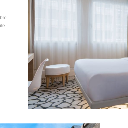
bre
ite