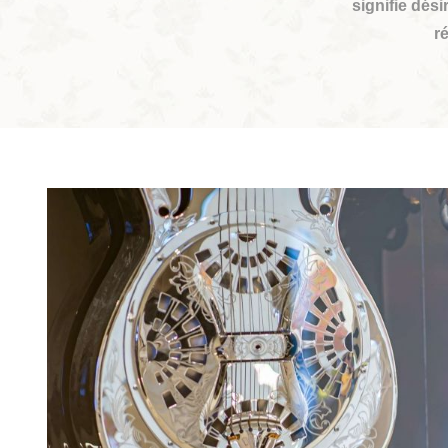
signifie dési
ré