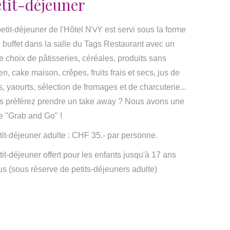
tit-déjeuner
etit-déjeuner de l'Hôtel N'vY est servi sous la forme
 buffet dans la salle du Tags Restaurant avec un
e choix de pâtisseries, céréales, produits sans
en, cake maison, crêpes, fruits frais et secs, jus de
ts, yaourts, sélection de fromages et de charcuterie...
s préférez prendre un take away ? Nous avons une
e "Grab and Go" !
tit-déjeuner adulte : CHF 35.- par personne.
tit-déjeuner offert pour les enfants jusqu'à 17 ans
us (sous réserve de petits-déjeuners adulte)